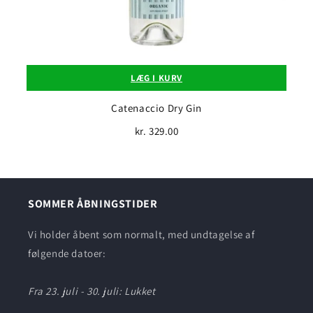
LÆG I KURV
Catenaccio Dry Gin
kr. 329.00
SOMMER ÅBNINGSTIDER
Vi holder åbent som normalt, med undtagelse af
følgende datoer:
Fra 23. juli - 30. juli: Lukket