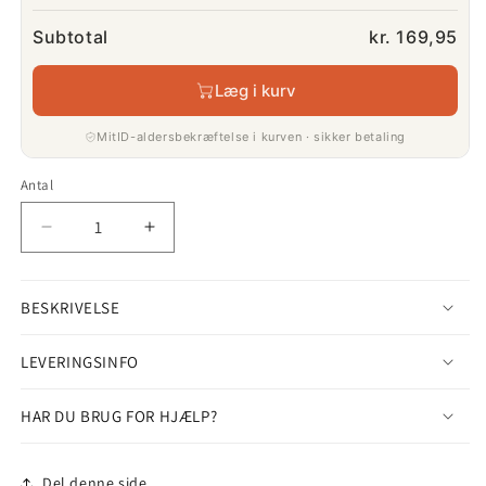
Subtotal
kr. 169,95
Læg i kurv
MitID-aldersbekræftelse i kurven · sikker betaling
Antal
Antal
Reducer
Øg
antallet
antallet
for
for
BESKRIVELSE
Dalva
Dalva
Rosé
Rosé
Port
Port
LEVERINGSINFO
HAR DU BRUG FOR HJÆLP?
Del denne side