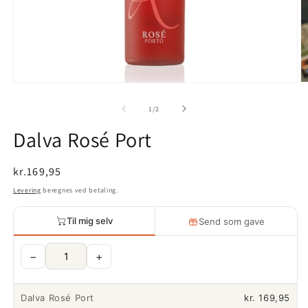
Å
Åbn
m
mediet
af
1
/
2
2
1
i
i
Dalva Rosé Port
m
modus
Normalpris
kr.169,95
Levering
beregnes ved betaling.
Til mig selv
Send som gave
−
+
Dalva Rosé Port
kr. 169,95